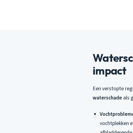
Watersch
impact
Een verstopte reg
waterschade
als 
Vochtprobleme
vochtplekken en
afbladderende 