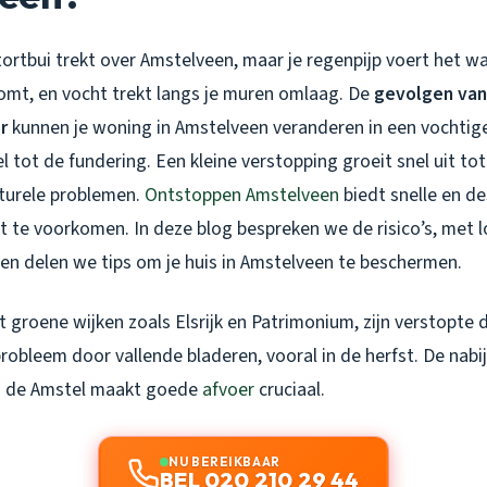
stortbui trekt over Amstelveen, maar je regenpijp voert het wa
mt, en vocht trekt langs je muren omlaag. De
gevolgen van
r
kunnen je woning in Amstelveen veranderen in een vochtig
l tot de fundering. Een kleine verstopping groeit snel uit tot
turele problemen.
Ontstoppen Amstelveen
biedt snelle en d
t te voorkomen. In deze blog bespreken we de risico’s, met l
 en delen we tips om je huis in Amstelveen te beschermen.
 groene wijken zoals Elsrijk en Patrimonium, zijn verstopte
obleem door vallende bladeren, vooral in de herfst. De nabi
 de Amstel maakt goede
afvoer
cruciaal.
NU BEREIKBAAR
BEL 020 210 29 44