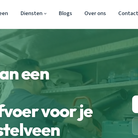
een
Diensten
Blogs
Over ons
Contac
van een
voer voor je
stelveen