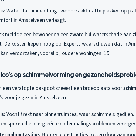
is:
Water dat binnendringt veroorzaakt natte plekken op pla
fort in Amstelveen verlaagt.
jck meldde een bewoner na een zware bui waterschade aan zi
. De kosten liepen hoog op. Experts waarschuwen dat in Am
 kan veroorzaken, vooral bij oudere woningen. 15
isico’s op schimmelvorming en gezondheidsprob
in een verstopte dakgoot creëert een broedplaats voor
schi
s voor je gezin in Amstelveen.
is:
Vocht trekt naar binnenruimtes, waar schimmels gedijen. 
 en sporen die allergieën en ademhalingsproblemen vererger
eriaalaantasting:
Houten constructies rotten door aanhoud