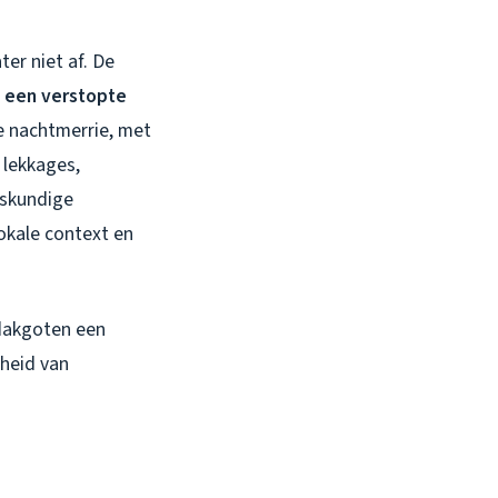
ter niet af. De
 een verstopte
e nachtmerrie, met
 lekkages,
eskundige
okale context en
 dakgoten een
jheid van