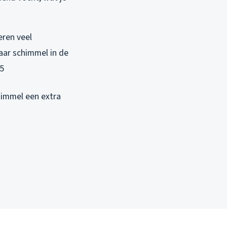
eren veel
aar schimmel in de
15
himmel een extra