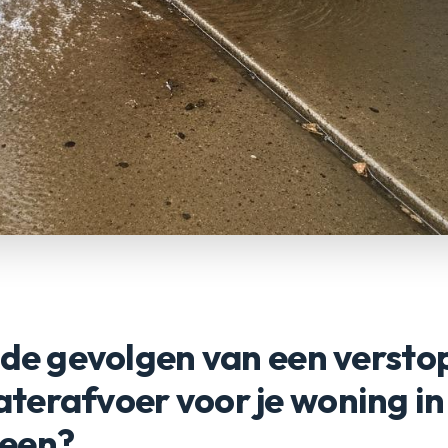
 de gevolgen van een versto
terafvoer voor je woning in
een?