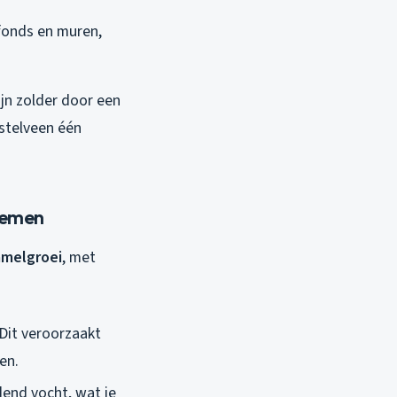
fonds en muren,
jn zolder door een
stelveen één
lemen
mmelgroei
, met
Dit veroorzaakt
en.
end vocht, wat je