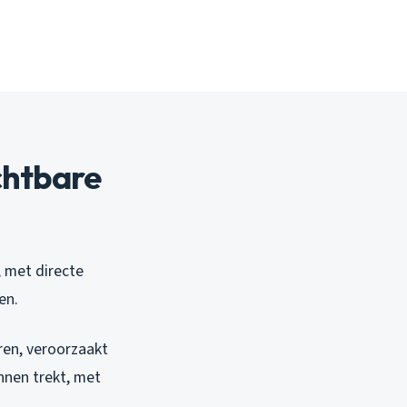
chtbare
 met directe
en.
en, veroorzaakt
innen trekt, met