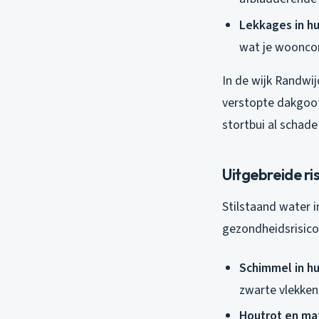
Lekkages in hu
wat je wooncom
In de wijk Randwi
verstopte dakgoot
stortbui al schade
Uitgebreide r
Stilstaand water 
gezondheidsrisico’
Schimmel in hu
zwarte vlekken
Houtrot en mat