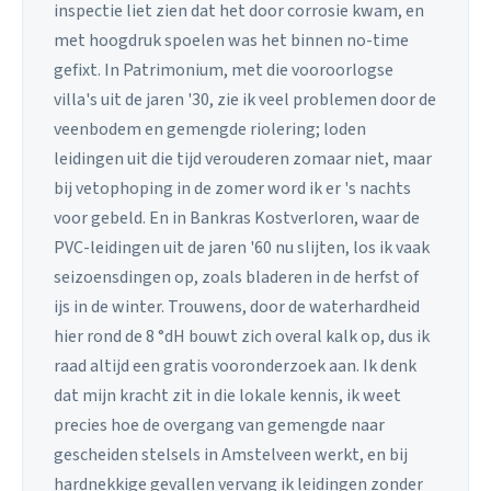
inspectie liet zien dat het door corrosie kwam, en
met hoogdruk spoelen was het binnen no-time
gefixt. In Patrimonium, met die vooroorlogse
villa's uit de jaren '30, zie ik veel problemen door de
veenbodem en gemengde riolering; loden
leidingen uit die tijd verouderen zomaar niet, maar
bij vetophoping in de zomer word ik er 's nachts
voor gebeld. En in Bankras Kostverloren, waar de
PVC-leidingen uit de jaren '60 nu slijten, los ik vaak
seizoensdingen op, zoals bladeren in de herfst of
ijs in de winter. Trouwens, door de waterhardheid
hier rond de 8 °dH bouwt zich overal kalk op, dus ik
raad altijd een gratis vooronderzoek aan. Ik denk
dat mijn kracht zit in die lokale kennis, ik weet
precies hoe de overgang van gemengde naar
gescheiden stelsels in Amstelveen werkt, en bij
hardnekkige gevallen vervang ik leidingen zonder