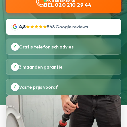
NU BEREIKBAAR
BEL 020 210 29 44
4,8
★★★★★
568 Google reviews
✓
Gratis telefonisch advies
✓
3 maanden garantie
✓
Vaste prijs vooraf