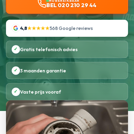
NU BEREIKBAAR
BEL 020 210 29 44
4,8
★★★★★
568 Google reviews
✓
Gratis telefonisch advies
✓
3 maanden garantie
✓
Vaste prijs vooraf