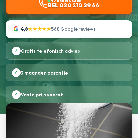
NU BEREIKBAAR
BEL 020 210 29 44
4,8
★★★★★
568 Google reviews
✓
Gratis telefonisch advies
✓
3 maanden garantie
✓
Vaste prijs vooraf