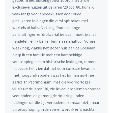
gedoe. In het Buitengebied Noord, met al die
exclusieve huizen uit de jaren '20 tot '80, kom ik
vaak langs voor spoedklussen door oude
gietijzeren leidingen die verstopt raken met
wortels of kalkafzetting. Door de lange
aansluitingen en drukvariaties daar, moet je snel
handelen, en ik ben er binnen een halfuur. Vorige
week nog, vlakbij het Botenhuis aan de Bosbaan,
hielp ik een familie met een hardnekkige
verstopping in hun historische leidingen, camera-
inspectie liet zien dat het door corrosie kwam, en
met hoogdruk spoelen was het binnen no-time
gefixt. In Patrimonium, met die vooroorlogse
villa's uit de jaren '30, zie ik veel problemen door de
veenbodem en gemengde riolering; loden
leidingen uit die tijd verouderen zomaar niet, maar
bij vetophoping in de zomer word ik er 's nachts