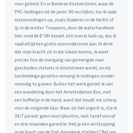
voor gebeld. En in Bankras Kostverloren, waar de
PVC-leidingen uit de jaren '60 nu slijten, los ik vaak
seizoensdingen op, zoals bladeren in de herfst of
ijs in de winter. Trouwens, door de waterhardheid
hier rond de 8 °dH bouwt zich overal kalk op, dus ik
raad altijd een gratis vooronderzoek aan. Ik denk
dat mijn kracht zit in die lokale kennis, ik weet
precies hoe de overgang van gemengde naar
gescheiden stelsels in Amstelveen werkt, en bij
hardnekkige gevallen vervang ik leidingen zonder
onnodig te graven. Buiten het werk geniet ik van
een wandeling door het Amsterdamse Bos, met
een koffietje in de hand, want dat houdt me scherp
voor de volgende klus. Maar als het urgent is, sta ik
24/7 paraat: geen voorrijkosten, vast tarief vooraf
en drie maanden garantie. Heb je een verstopping
in de buurt van de Sint-Annakerk of elders? Bel me