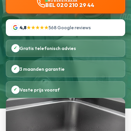
NU BEREIKBAAR
BEL 020 210 29 44
4,8
★★★★★
568 Google reviews
✓
Gratis telefonisch advies
✓
3 maanden garantie
✓
Vaste prijs vooraf