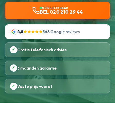
NU BEREIKBAAR
BEL 020 210 29 44
4,8
★★★★★
568 Google reviews
✓
Gratis telefonisch advies
✓
3 maanden garantie
✓
Vaste prijs vooraf