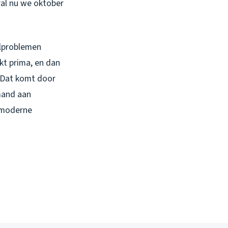
ral nu we oktober
olproblemen
kt prima, en dan
. Dat komt door
mand aan
 moderne