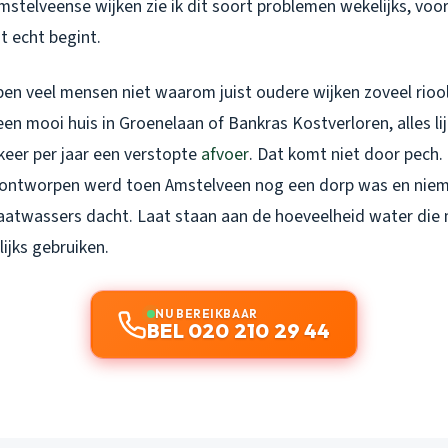
mstelveense wijken zie ik dit soort problemen wekelijks, voo
t echt begint.
jpen veel mensen niet waarom juist oudere wijken zoveel rio
en mooi huis in Groenelaan of Bankras Kostverloren, alles lij
 keer per jaar een verstopte
afvoer
. Dat komt niet door pech
e ontworpen werd toen Amstelveen nog een dorp was en nie
atwassers dacht. Laat staan aan de hoeveelheid water die
ijks gebruiken.
NU BEREIKBAAR
BEL 020 210 29 44