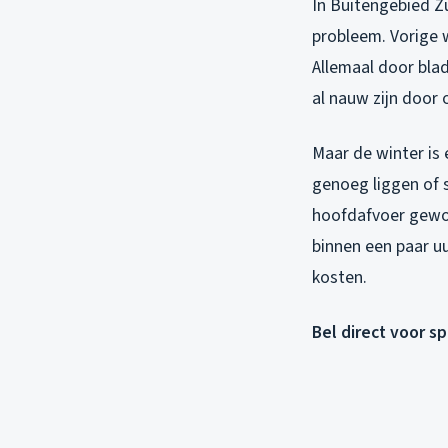
In Buitengebied Z
probleem. Vorige 
Allemaal door bla
al nauw zijn door 
Maar de winter is e
genoeg liggen of s
hoofdafvoer gewoo
binnen een paar uu
kosten.
Bel direct voor s