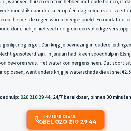
uid, waar veel huizen een tuin hebben met oude bomen, is da
week moest ik daar drie keer op één dag komen voor verstop
deren die met de regen waren meegespoeld. En omdat de lei
ouderdom, heb je niet veel nodig om een volledige verstoppin
igenlijk nog erger. Dan krijg je bevriezing in oudere leidingen
lecht geïsoleerd zijn. In januari had ik een spoedhulp in Elsri
n bevroren was. Het water kon nergens heen. Dat soort sit
r oplossen, want anders krijg je waterschade die al snel €2.
poedhulp:
020 210 29 44
, 24/7 bereikbaar, binnen 30 minuten
NU BEREIKBAAR
BEL 020 210 29 44