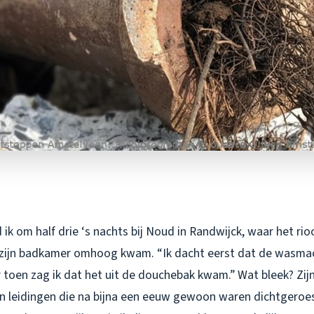
ik om half drie ‘s nachts bij Noud in Randwijck, waar het rioo
 zijn badkamer omhoog kwam. “Ik dacht eerst dat de wasmac
r toen zag ik dat het uit de douchebak kwam.” Wat bleek? Zijn
n leidingen die na bijna een eeuw gewoon waren dichtgeroest.