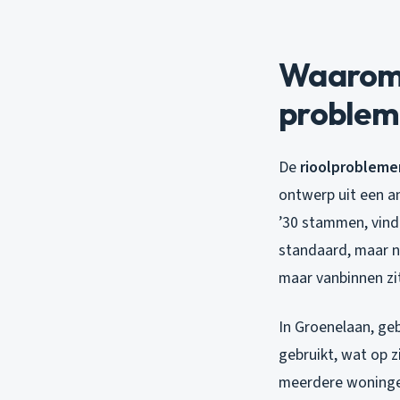
Waarom 
problem
De
rioolprobleme
ontwerp uit een an
’30 stammen, vind 
standaard, maar na
maar vanbinnen zit
In Groenelaan, geb
gebruikt, wat op z
meerdere woningen