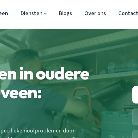
een
Diensten
Blogs
Over ons
Contac
n in oudere
lveen:
pecifieke rioolproblemen door