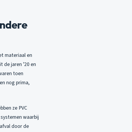
andere
t materiaal en
t de jaren ’20 en
 waren toen
ten nog prima,
hebben ze PVC
e systemen waarbij
afval door de