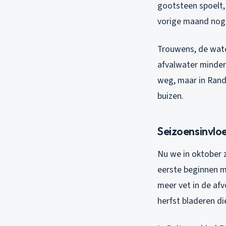
gootsteen spoelt,
vorige maand nog e
Trouwens, de water
afvalwater minder
weg, maar in Randw
buizen.
Seizoensinvloe
Nu we in oktober z
eerste beginnen m
meer vet in de afvo
herfst bladeren d