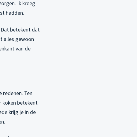
zorgen. Ik kreeg
ast hadden.
. Dat betekent dat
lt alles gewoon
nenkant van de
ee redenen. Ten
r koken betekent
de krijg je in de
en.