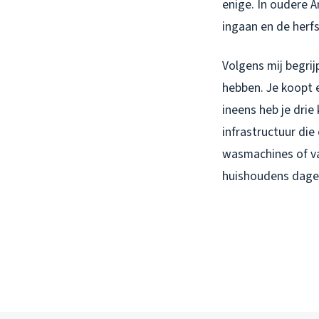
enige. In oudere A
ingaan en de herfs
Volgens mij begri
hebben. Je koopt e
ineens heb je drie
infrastructuur di
wasmachines of va
huishoudens dagel