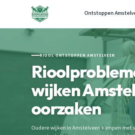
Ontstoppen Amstelv
RIOOL ONTSTOPPEN AMSTELVEEN
Rioolprobleme
wijken Amste
oorzaken
Oudere wijken in Amstelveen kampen met s